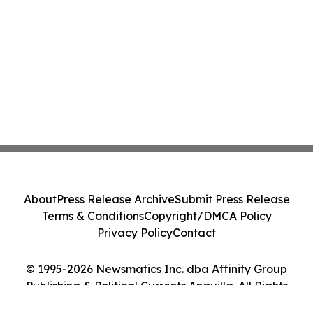
About
Press Release Archive
Submit Press Release
Terms & Conditions
Copyright/DMCA Policy
Privacy Policy
Contact
© 1995-2026 Newsmatics Inc. dba Affinity Group
Publishing & Political Currents Anguilla. All Rights
Reserved.